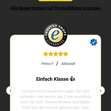
Alle Bewertungen auf TrustedShops anzeigen
Petra F.
Albstadt
Einfach Klasse 👍
Ich kann nichts negatives sagen. Bin sehr
zufrieden. Hab bereits das 2.mal bestellt,da
mich der Duft "Sweety Brownie und Bubble
Pink" aus den Socken gehauen hat. Zwei