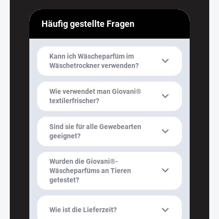
Häufig gestellte Fragen
Kann ich Wäscheparfüm im
Wäschetrockner verwenden?
Wie verwendet man Giovani®
textilerfrischer?
Sind sie für alle Gewebearten
geeignet?
Wurden die Giovani®-
Wäscheparfüms an Tieren
getestet?
Wie ist die Lieferzeit?