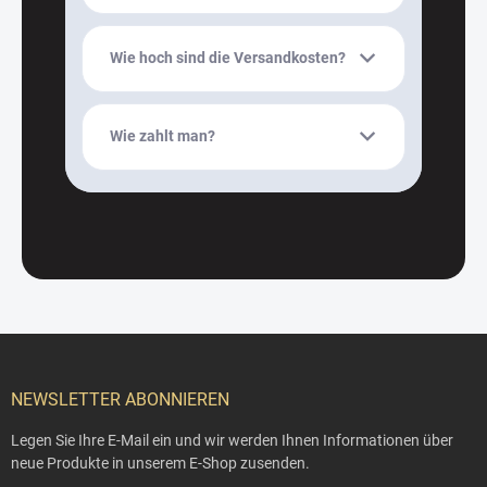
Wie hoch sind die Versandkosten?
Wie zahlt man?
F
u
ß
NEWSLETTER ABONNIEREN
z
e
Legen Sie Ihre E-Mail ein und wir werden Ihnen Informationen über
i
neue Produkte in unserem E-Shop zusenden.