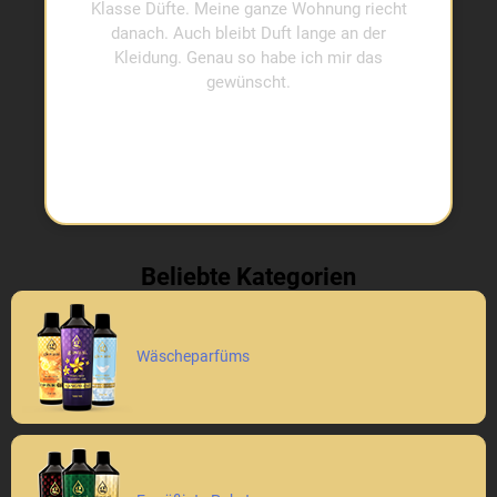
Klasse Düfte. Meine ganze Wohnung riecht
danach. Auch bleibt Duft lange an der
Kleidung. Genau so habe ich mir das
gewünscht.
Beliebte Kategorien
Wäscheparfüms