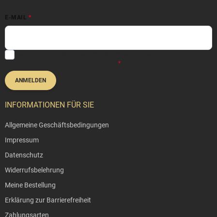
l
e
E-MAIL
Mit der Eingabe Ihrer E-Mail-Adresse erklären Sie sich mit der
Datenschutzerklärung
einverstanden.
ANMELDEN
INFORMATIONEN FÜR SIE
Allgemeine Geschäftsbedingungen
Impressum
Datenschutz
Widerrufsbelehrung
Meine Bestellung
Erklärung zur Barrierefreiheit
Zahlungsarten