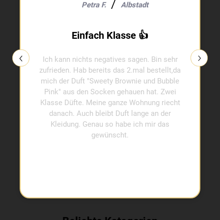
Petra F.
Albstadt
Einfach Klasse 👍
Ich kann nichts negatives sagen. Bin sehr
zufrieden. Hab bereits das 2.mal bestellt,da
mich der Duft "Sweety Brownie und Bubble
Pink" aus den Socken gehauen hat. Zwei
Klasse Düfte. Meine ganze Wohnung riecht
danach. Auch bleibt Duft lange an der
Kleidung. Genau so habe ich mir das
gewünscht.