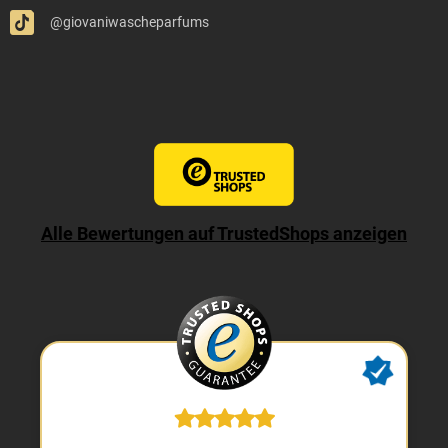
@giovaniwascheparfums
Alle Bewertungen auf TrustedShops anzeigen