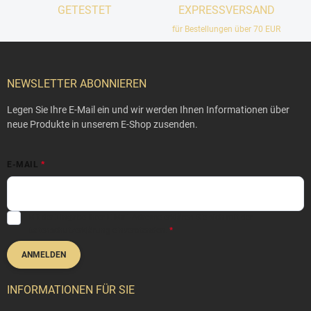
GETESTET
EXPRESSVERSAND
für Bestellungen über 70 EUR
F
u
ß
NEWSLETTER ABONNIEREN
z
e
Legen Sie Ihre E-Mail ein und wir werden Ihnen Informationen über
i
neue Produkte in unserem E-Shop zusenden.
l
e
E-MAIL
Mit der Eingabe Ihrer E-Mail-Adresse erklären Sie sich mit der
Datenschutzerklärung
einverstanden.
ANMELDEN
INFORMATIONEN FÜR SIE