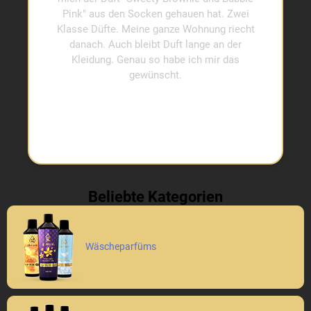
Pink" aus den Socken gehauen hat. Zwei
Klasse Düfte. Meine ganze Wohnung riecht
danach. Auch bleibt Duft lange an der
Kleidung. Genau so habe ich mir das
gewünscht.
Beliebte Kategorien
Wäscheparfüms