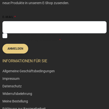
i
neue Produkte in unserem E-Shop zusenden.
l
e
E-MAIL
Mit der Eingabe Ihrer E-Mail-Adresse erklären Sie sich mit der
Datenschutzerklärung
einverstanden.
ANMELDEN
INFORMATIONEN FÜR SIE
Allgemeine Geschäftsbedingungen
Impressum
Datenschutz
Widerrufsbelehrung
Meine Bestellung
Erklärung zur Barrierefreiheit