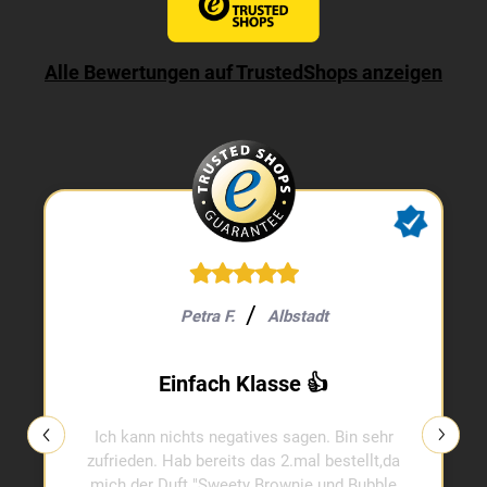
Alle Bewertungen auf TrustedShops anzeigen
Petra F.
Albstadt
Einfach Klasse 👍
Ich kann nichts negatives sagen. Bin sehr
zufrieden. Hab bereits das 2.mal bestellt,da
mich der Duft "Sweety Brownie und Bubble