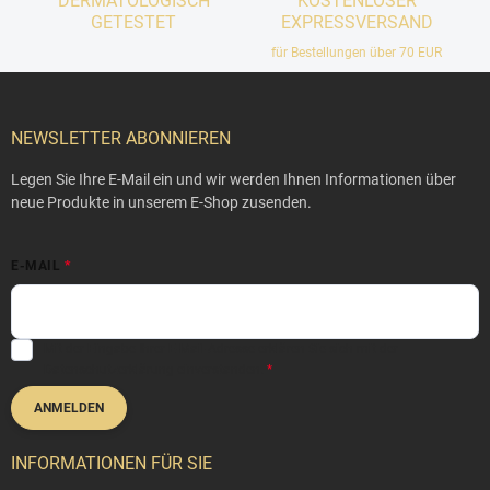
DERMATOLOGISCH
KOSTENLOSER
GETESTET
EXPRESSVERSAND
für Bestellungen über 70 EUR
F
u
ß
NEWSLETTER ABONNIEREN
z
e
Legen Sie Ihre E-Mail ein und wir werden Ihnen Informationen über
i
neue Produkte in unserem E-Shop zusenden.
l
e
E-MAIL
Mit der Eingabe Ihrer E-Mail-Adresse erklären Sie sich mit der
Datenschutzerklärung
einverstanden.
ANMELDEN
INFORMATIONEN FÜR SIE