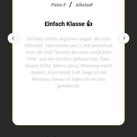
Petra F.
Albstadt
Einfach Klasse 👍
Ich kann nichts negatives sagen. Bin sehr
zufrieden. Hab bereits das 2.mal bestellt,da
mich der Duft "Sweety Brownie und Bubble
Pink" aus den Socken gehauen hat. Zwei
Klasse Düfte. Meine ganze Wohnung riecht
danach. Auch bleibt Duft lange an der
Kleidung. Genau so habe ich mir das
gewünscht.