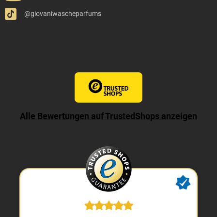
@giovaniwascheparfums
Alle Bewertungen auf TrustedShops anzeigen