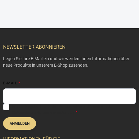
F
u
ß
NEWSLETTER ABONNIEREN
z
e
Legen Sie Ihre E-Mail ein und wir werden Ihnen Informationen über
i
neue Produkte in unserem E-Shop zusenden.
l
e
E-MAIL
Mit der Eingabe Ihrer E-Mail-Adresse erklären Sie sich mit der
Datenschutzerklärung
einverstanden.
ANMELDEN