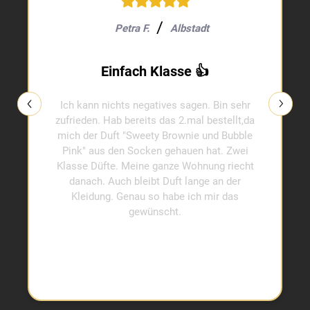
Petra F.
Albstadt
Einfach Klasse 👍
Ich kann nichts negatives sagen. Bin sehr
zufrieden. Hab bereits das 2.mal bestellt,da
mich der Duft "Sweety Brownie und Bubble
Pink" aus den Socken gehauen hat. Zwei
Klasse Düfte. Meine ganze Wohnung riecht
danach. Auch bleibt Duft lange an der
Kleidung. Genau so habe ich mir das
gewünscht.