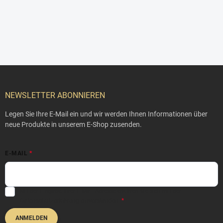
F
u
ß
NEWSLETTER ABONNIEREN
z
e
Legen Sie Ihre E-Mail ein und wir werden Ihnen Informationen über
i
neue Produkte in unserem E-Shop zusenden.
l
e
E-MAIL
Mit der Eingabe Ihrer E-Mail-Adresse erklären Sie sich mit der
Datenschutzerklärung
einverstanden.
ANMELDEN