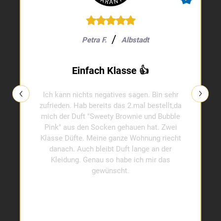
Petra F.
Albstadt
Einfach Klasse 👍
Ich kann nichts negatives sagen. Bin sehr
zufrieden. Hab bereits das 2.mal bestellt,da
mich der Duft "Sweety Brownie und Bubble
Pink" aus den Socken gehauen hat. Zwei
Klasse Düfte. Meine ganze Wohnung riecht
danach. Auch bleibt Duft lange an der
Kleidung. Genau so habe ich mir das
gewünscht.