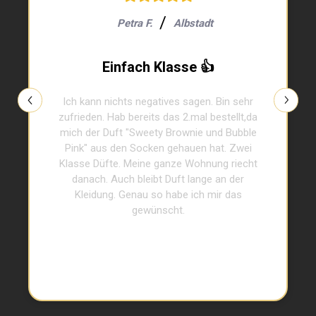
Petra F.
Albstadt
Einfach Klasse 👍
Ich kann nichts negatives sagen. Bin sehr
zufrieden. Hab bereits das 2.mal bestellt,da
mich der Duft "Sweety Brownie und Bubble
Pink" aus den Socken gehauen hat. Zwei
Klasse Düfte. Meine ganze Wohnung riecht
danach. Auch bleibt Duft lange an der
Kleidung. Genau so habe ich mir das
gewünscht.