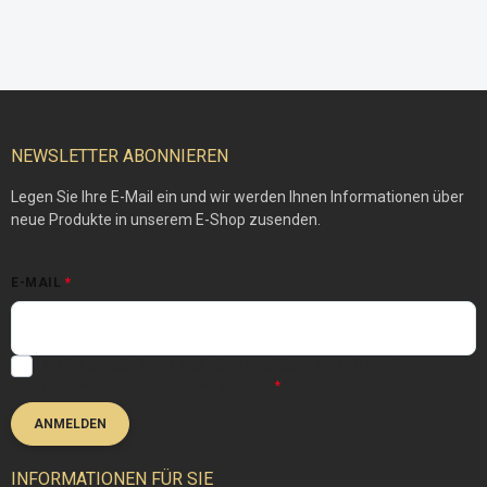
F
u
ß
NEWSLETTER ABONNIEREN
z
e
Legen Sie Ihre E-Mail ein und wir werden Ihnen Informationen über
i
neue Produkte in unserem E-Shop zusenden.
l
e
E-MAIL
Mit der Eingabe Ihrer E-Mail-Adresse erklären Sie sich mit der
Datenschutzerklärung
einverstanden.
ANMELDEN
INFORMATIONEN FÜR SIE