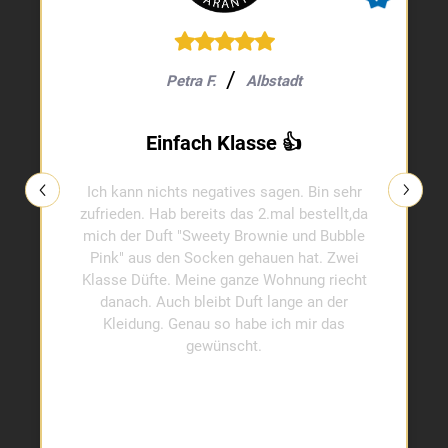
Petra F.
Albstadt
Einfach Klasse 👍
Ich kann nichts negatives sagen. Bin sehr
zufrieden. Hab bereits das 2.mal bestellt,da
mich der Duft "Sweety Brownie und Bubble
Pink" aus den Socken gehauen hat. Zwei
Klasse Düfte. Meine ganze Wohnung riecht
danach. Auch bleibt Duft lange an der
Kleidung. Genau so habe ich mir das
gewünscht.