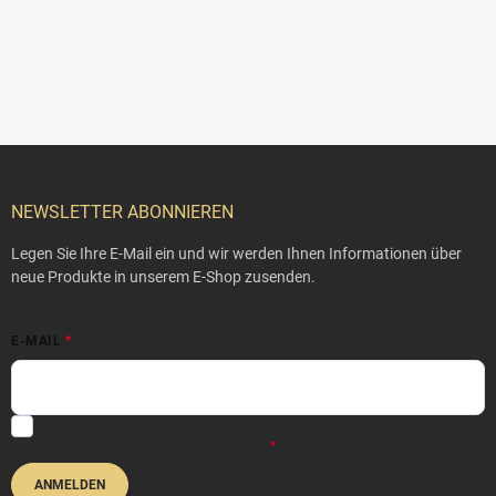
F
u
ß
NEWSLETTER ABONNIEREN
z
e
Legen Sie Ihre E-Mail ein und wir werden Ihnen Informationen über
i
neue Produkte in unserem E-Shop zusenden.
l
e
E-MAIL
Mit der Eingabe Ihrer E-Mail-Adresse erklären Sie sich mit der
Datenschutzerklärung
einverstanden.
ANMELDEN