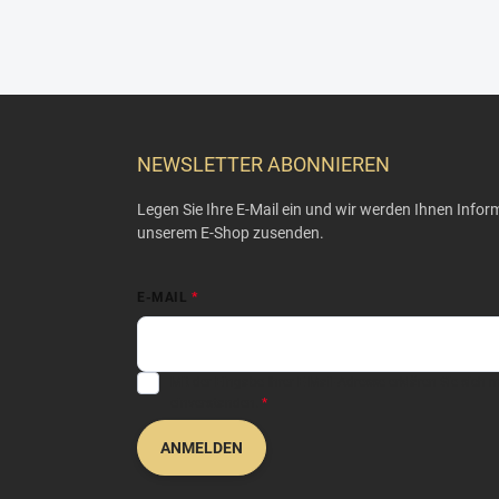
F
u
ß
NEWSLETTER ABONNIEREN
z
e
Legen Sie Ihre E-Mail ein und wir werden Ihnen Info
i
unserem E-Shop zusenden.
l
e
E-MAIL
Mit der Eingabe Ihrer E-Mail-Adresse erklären Sie sich 
einverstanden.
ANMELDEN