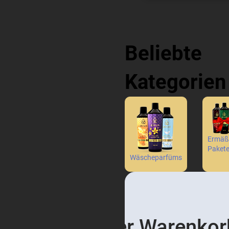
Beliebte
Kategorien
Ermäß
Paket
Wäscheparfüms
Der Warenkorb 