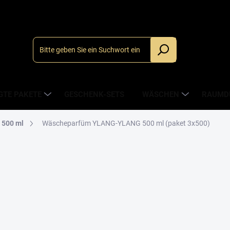
_
GTE PAKETE
GESCHENK-SETS
WÄSCHEN
RAUMDÜ
 500 ml
Wäscheparfüm YLANG-YLANG 500 ml (paket 3x500)