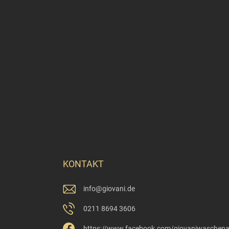
KONTAKT
info
@
giovani.de
0211 8694 3606
https://www.facebook.com/giovaniwaschep