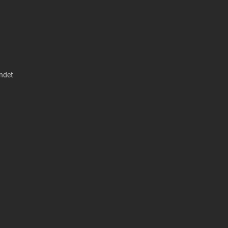
ndet
Alle Bewertunge