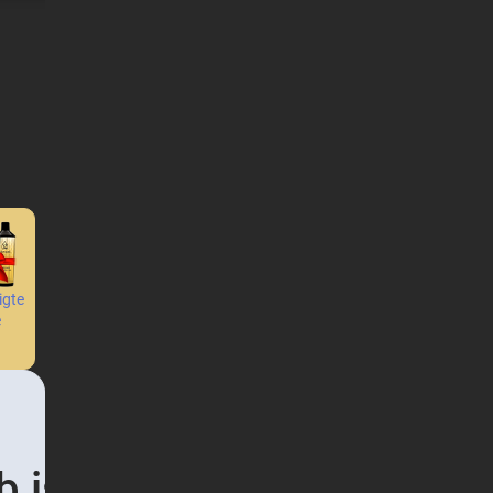
Parfüm
igte
Raumdüfte
Wäschegels
e
mit
Stäbchen
ist leer und traurig.