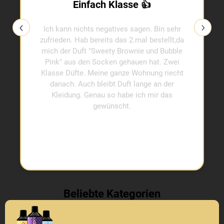
Einfach Klasse 👍
Ich kann nichts negatives sagen. Bin sehr
zufrieden. Hab bereits das 2.mal bestellt,da
mich der Duft "Sweety Brownie und Bubble
Pink" aus den Socken gehauen hat. Zwei
Klasse Düfte. Meine ganze Wohnung riecht
danach. Auch bleibt Duft lange an der
Kleidung. Genau so habe ich mir das
gewünscht.
Beliebte Kategorien