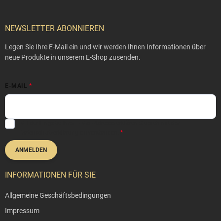
Fußzeile
NEWSLETTER ABONNIEREN
Legen Sie Ihre E-Mail ein und wir werden Ihnen Informationen über
neue Produkte in unserem E-Shop zusenden.
E-MAIL
Mit der Eingabe Ihrer E-Mail-Adresse erklären Sie sich mit der
Datenschutzerklärung
einverstanden.
ANMELDEN
INFORMATIONEN FÜR SIE
Allgemeine Geschäftsbedingungen
Impressum