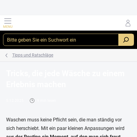
Zum Inhalt springen
_
Tipps und Ratschläge
Tricks, die jede Wäsche zu einem
Erlebnis machen
5.12.2025
9 min lesen
Waschen muss keine Pflicht sein, die man ständig vor
sich herschiebt. Mit ein paar kleinen Anpassungen wird
aus der Routine ein Moment, auf den man sich freut
.