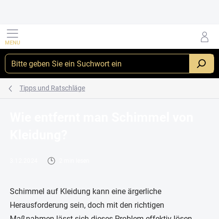
Zum
Inhalt
springen
_
Tipps und Ratschläge
Wie entfernt man Schimmel von
Kleidung?
3.12.2024
2 min lesen
Schimmel auf Kleidung kann eine ärgerliche
Herausforderung sein, doch mit den richtigen
Maßnahmen lässt sich dieses Problem effektiv lösen,