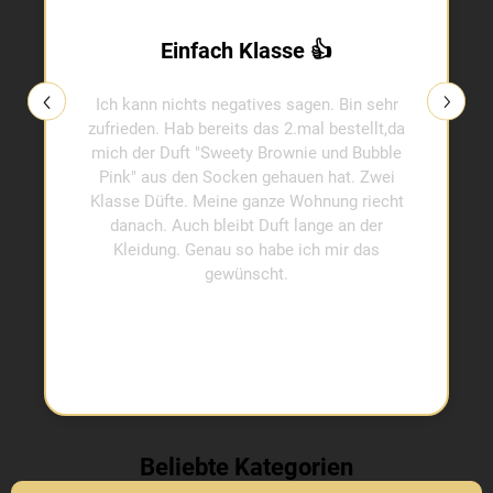
Einfach Klasse 👍
Ich kann nichts negatives sagen. Bin sehr
zufrieden. Hab bereits das 2.mal bestellt,da
mich der Duft "Sweety Brownie und Bubble
Pink" aus den Socken gehauen hat. Zwei
Klasse Düfte. Meine ganze Wohnung riecht
danach. Auch bleibt Duft lange an der
Kleidung. Genau so habe ich mir das
gewünscht.
Beliebte Kategorien