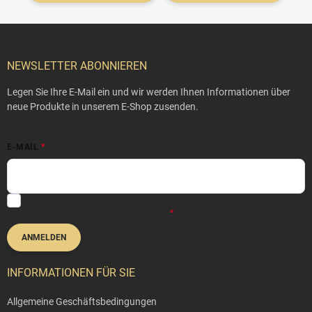
F
u
ß
NEWSLETTER ABONNIEREN
z
e
Legen Sie Ihre E-Mail ein und wir werden Ihnen Informationen über
i
neue Produkte in unserem E-Shop zusenden.
l
e
E-MAIL
Mit der Eingabe Ihrer E-Mail-Adresse erklären Sie sich mit der
Datenschutzerklärung
einverstanden.
ANMELDEN
INFORMATIONEN FÜR SIE
Allgemeine Geschäftsbedingungen